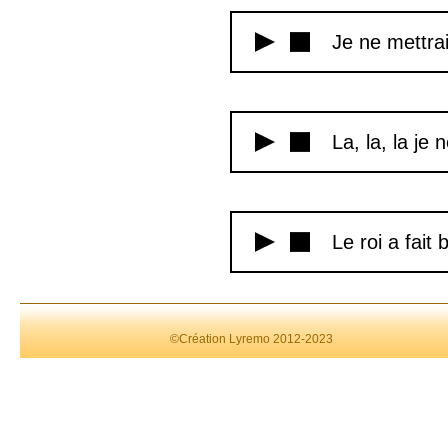
Je ne mettra
La, la, la je 
Le roi a fait
©Création Lyremo 2012-2023